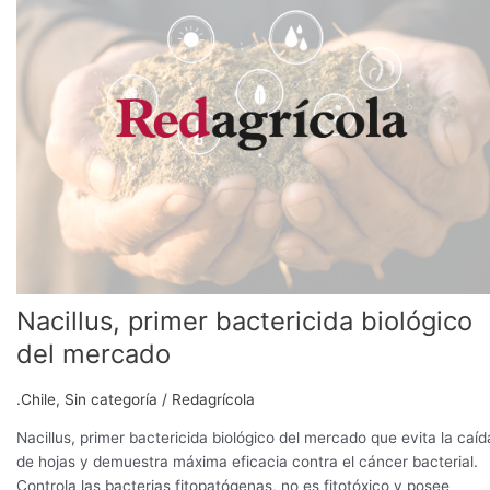
bactericida
biológico
del
mercado
Nacillus, primer bactericida biológico
del mercado
.Chile
,
Sin categoría
/
Redagrícola
Nacillus, primer bactericida biológico del mercado que evita la caíd
de hojas y demuestra máxima eficacia contra el cáncer bacterial.
Controla las bacterias fitopatógenas, no es fitotóxico y posee