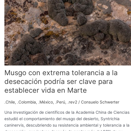
extrema
tolerancia
a
la
desecación
podría
ser
clave
para
establecer
vida
Musgo con extrema tolerancia a la
en
desecación podría ser clave para
Marte
establecer vida en Marte
.Chile
,
.Colombia
,
.México
,
.Perú
,
.rev2
/
Consuelo Schwerter
Una investigación de científicos de la Academia China de Ciencias
estudió el comportamiento del musgo del desierto, Syntrichia
caninervis, descubriendo su resistencia ambiental y tolerancia a la