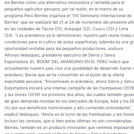
los Berries como una alternativa innovadora y rentable para el
pequeños agricultor peruano; por tal razón, en el marco de su
programa Perú Berries organiza el “VIII Seminario Internacional de
Berries” que se realizará del 21 al 24 de noviembre del presente añ
en las ciudades de Tacna (21), Arequipa (22), Cusco (23) y Lima
(24). “Los arándanos ya lo demostraron, nuestro país reúne todas l
condiciones para el cultivo de estas súperfrutas; además es una g
oportunidad rentable para los pequeños productores, sostuvo
Alfonso Velásquez, presidente ejecutivo de Sierra y Selva
Exportadora. EL ‘BOOM’ DEL ARÁNDANO EN EL PERÚ Indicó que
actualmente nuestro país vive una posibilidad de desarrollo fuerte 
arándano, Berrie que se ha convertido en el boom de la oferta
exportable peruana. “Encaminado el arándano, ahora Sierra y Selv
Exportadora iniciará una intensa campaña de las frambuesas (2018
y las moras (2019) los próximos dos años, las cuales también goza
de gran demanda mundial en los mercados de Europa, Asia y los E
UU por sus beneficios nutricionales y alto contenido antioxidante”,
explicó Velásquez. “Ahora es el turno de las frambuesas y las mora
incluso las cerezas, que si bien estas últimas no son consideradas
Berries, también es un producto innovador que venimos impulsand
en nuestro país”, agregó el titular de Sierra y Selva Exportadora.