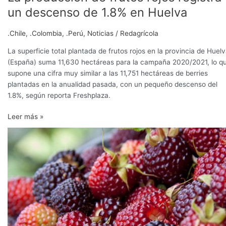
producción
un descenso de 1.8% en Huelva
de
frutos
.Chile
,
.Colombia
,
.Perú
,
Noticias
/
Redagrícola
rojos
registra
La superficie total plantada de frutos rojos en la provincia de Huel
un
(España) suma 11,630 hectáreas para la campaña 2020/2021, lo q
descenso
supone una cifra muy similar a las 11,751 hectáreas de berries
de
plantadas en la anualidad pasada, con un pequeño descenso del
1.8%
1.8%, según reporta Freshplaza.
en
Leer más »
Huelva
Difundieron
oferta
tecnológica
y
recomendaciones
a
productores
de
mora