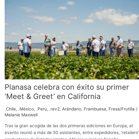
con
éxito
su
primer
‘Meet
&
Greet’
en
California
Planasa celebra con éxito su primer
‘Meet & Greet’ en California
.Chile
,
.México
,
.Perú
,
.rev2
,
Arándano
,
Frambuesa
,
Fresa/Frutilla
/
Melanie Maxwell
Tras la gran acogida de las dos primeras ediciones en Europa, el
evento reunió a más de 50 asistentes, entre expedidores, ‘retailers’