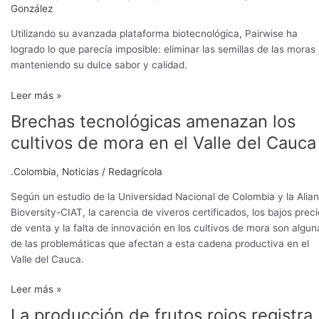
González
Utilizando su avanzada plataforma biotecnológica, Pairwise ha
logrado lo que parecía imposible: eliminar las semillas de las moras
manteniendo su dulce sabor y calidad.
Leer más »
Brechas tecnológicas amenazan los
Brechas
tecnológicas
cultivos de mora en el Valle del Cauca
amenazan
los
.Colombia
,
Noticias
/
Redagrícola
cultivos
de
Según un estudio de la Universidad Nacional de Colombia y la Alia
mora
Bioversity-CIAT, la carencia de viveros certificados, los bajos prec
en
de venta y la falta de innovación en los cultivos de mora son algun
el
de las problemáticas que afectan a esta cadena productiva en el
Valle
Valle del Cauca.
del
Leer más »
Cauca
La producción de frutos rojos registra
La