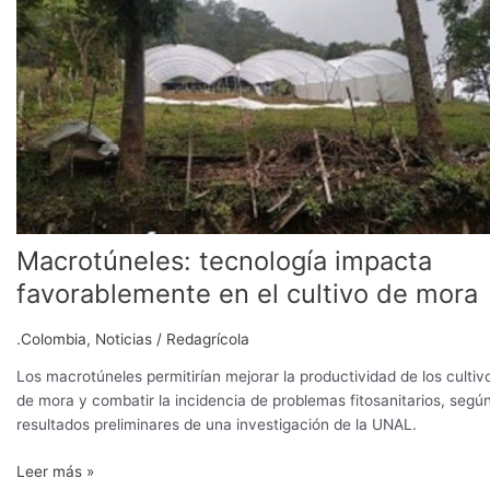
impacta
favorablemente
en
el
cultivo
de
mora
Macrotúneles: tecnología impacta
favorablemente en el cultivo de mora
.Colombia
,
Noticias
/
Redagrícola
Los macrotúneles permitirían mejorar la productividad de los cultiv
de mora y combatir la incidencia de problemas fitosanitarios, segú
resultados preliminares de una investigación de la UNAL.
Leer más »