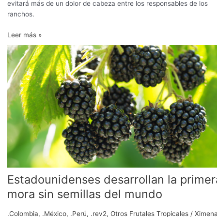
evitará más de un dolor de cabeza entre los responsables de los
ranchos.
Leer más »
Estadounidenses
desarrollan
la
primera
mora
sin
semillas
del
mundo
Estadounidenses desarrollan la primer
mora sin semillas del mundo
.Colombia
,
.México
,
.Perú
,
.rev2
,
Otros Frutales Tropicales
/
Ximen