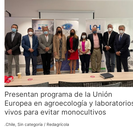
de
la
Unión
Europea
en
agroecología
y
laboratorios
vivos
para
evitar
monocultivos
Presentan programa de la Unión
Europea en agroecología y laboratorio
vivos para evitar monocultivos
.Chile
,
Sin categoría
/
Redagrícola