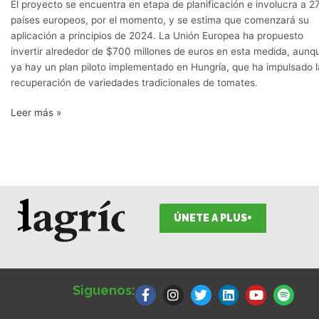
El proyecto se encuentra en etapa de planificación e involucra a 2
países europeos, por el momento, y se estima que comenzará su
aplicación a principios de 2024. La Unión Europea ha propuesto
invertir alrededor de $700 millones de euros en esta medida, aunq
ya hay un plan piloto implementado en Hungría, que ha impulsado l
recuperación de variedades tradicionales de tomates.
Leer más »
ÚNETE A PLUS+
F
I
T
L
Y
S
a
n
w
i
o
p
Siguenos:
c
s
i
n
u
o
e
t
t
k
t
t