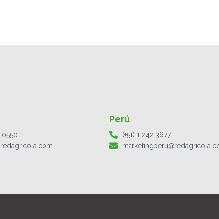
Perú
1 0550
(+51) 1 242 3677
redagricola.com
marketingperu@redagricola.