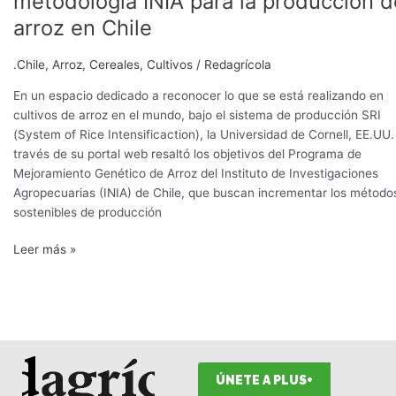
metodología INIA para la producción d
de
arroz en Chile
Cornell
destaca
.Chile
,
Arroz
,
Cereales
,
Cultivos
/
Redagrícola
la
metodología
En un espacio dedicado a reconocer lo que se está realizando en
INIA
cultivos de arroz en el mundo, bajo el sistema de producción SRI
para
(System of Rice Intensificaction), la Universidad de Cornell, EE.UU.
la
través de su portal web resaltó los objetivos del Programa de
producción
Mejoramiento Genético de Arroz del Instituto de Investigaciones
de
Agropecuarias (INIA) de Chile, que buscan incrementar los método
arroz
sostenibles de producción
en
Chile
Leer más »
ÚNETE A PLUS+