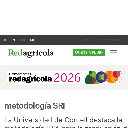
Ir
al
contenido
Inicia Sesión o Registrate
ÚNETE A PLUS+
metodología SRI
La Universidad de Cornell destaca la
La
Universidad