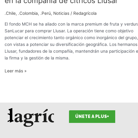
en la compañía de cítricos Llusar
SanLucar
Fruit
.Chile
,
.Colombia
,
.Perú
,
Noticias
/
Redagrícola
acuerdan
invertir
El fondo MCH se ha aliado con la marca premium de fruta y verdur
en
SanLucar para comprar Llusar. La operación tiene como objetivo
la
potenciar el crecimiento tanto orgánico como inorgánico del grupo,
compañía
con vistas a potenciar su diversificación geográfica. Los hermanos
de
Llusar, fundadores de la compañía, mantendrán una participación 
cítricos
la firma y la gestión de la misma.
Llusar
Leer más »
ÚNETE A PLUS+