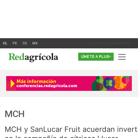
Ir
al
contenido
Inicia Sesión o Registrate
ÚNETE A PLUS+
MCH
MCH y SanLucar Fruit acuerdan invert
MCH
y