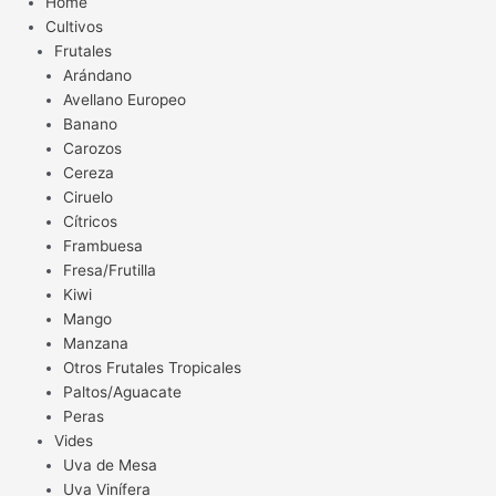
Home
Cultivos
Frutales
Arándano
Avellano Europeo
Banano
Carozos
Cereza
Ciruelo
Cítricos
Frambuesa
Fresa/Frutilla
Kiwi
Mango
Manzana
Otros Frutales Tropicales
Paltos/Aguacate
Peras
Vides
Uva de Mesa
Uva Vinífera