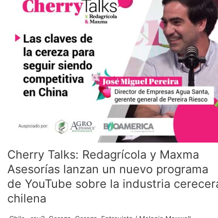
Redagrícola
y
Maxma
Asesorías
lanzan
un
nuevo
programa
de
YouTube
sobre
la
industria
cerecera
Cherry Talks: Redagrícola y Maxma
chilena
Asesorías lanzan un nuevo programa
de YouTube sobre la industria cerecer
chilena