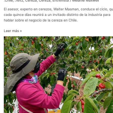
.Chile
,
.rev2
,
Cereza
,
Cereza
,
Entrevista
/
Melanie Maxwell
El asesor, experto en cerezos, Walter Masman, conduce el ciclo, q
cada quince días reunirá a un invitado distinto de la industria para
hablar sobre el negocio de la cereza en Chile.
Leer más »
La
fórmula
que
permitió
a
Chile
romper
su
récord
de
la
cereza
más
temprana