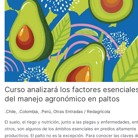
factores
esenciales
del
manejo
agronómico
en
paltos
Curso analizará los factores esenciale
del manejo agronómico en paltos
.Chile
,
.Colombia
,
.Perú
,
Otras Entradas
/
Redagrícola
El suelo, el riego y nutrición, junto a las plagas y enfermedades, en
otros, son algunos de los ámbitos esenciales en predios altamente
productivos. El palto no es la excepción. Para conocer las claves d