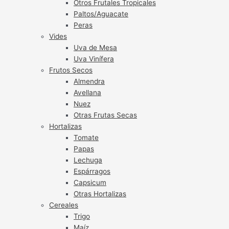
Otros Frutales Tropicales
Paltos/Aguacate
Peras
Vides
Uva de Mesa
Uva Vinífera
Frutos Secos
Almendra
Avellana
Nuez
Otras Frutas Secas
Hortalizas
Tomate
Papas
Lechuga
Espárragos
Capsicum
Otras Hortalizas
Cereales
Trigo
Maíz