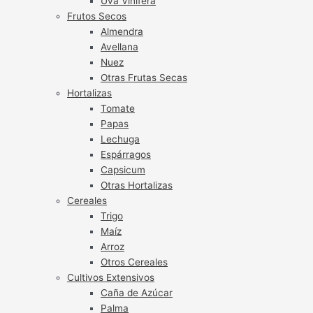
Uva Vinífera
Frutos Secos
Almendra
Avellana
Nuez
Otras Frutas Secas
Hortalizas
Tomate
Papas
Lechuga
Espárragos
Capsicum
Otras Hortalizas
Cereales
Trigo
Maíz
Arroz
Otros Cereales
Cultivos Extensivos
Caña de Azúcar
Palma