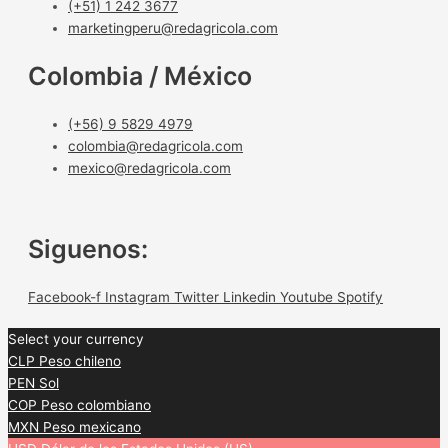
(+51) 1 242 3677
marketingperu@redagricola.com
Colombia / México
(+56) 9 5829 4979
colombia@redagricola.com
mexico@redagricola.com
Siguenos:
Facebook-f
Instagram
Twitter
Linkedin
Youtube
Spotify
Select your currency
CLP
Peso chileno
PEN
Sol
COP
Peso colombiano
MXN
Peso mexicano