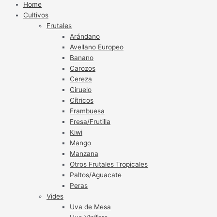
Home
Cultivos
Frutales
Arándano
Avellano Europeo
Banano
Carozos
Cereza
Ciruelo
Cítricos
Frambuesa
Fresa/Frutilla
Kiwi
Mango
Manzana
Otros Frutales Tropicales
Paltos/Aguacate
Peras
Vides
Uva de Mesa