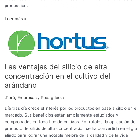
producción.
Leer más »
Las
ventajas
del
silicio
de
alta
Las ventajas del silicio de alta
concentración
concentración en el cultivo del
en
el
arándano
cultivo
del
.Perú
,
Empresas
/
Redagrícola
arándano
Día tras día crece el interés por los productos en base a silicio en e
mercado. Sus beneficios están ampliamente estudiados y
comprobados en todo tipo de cultivos. En frutales, la aplicación de
producto de silicio de alta concentración se ha convertido en el gr
aliado para lograr una notable mejora de la calidad y de la vida