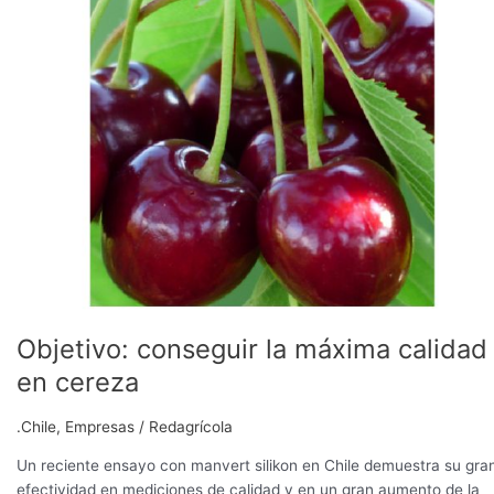
la
máxima
calidad
en
cereza
Objetivo: conseguir la máxima calidad
en cereza
.Chile
,
Empresas
/
Redagrícola
Un reciente ensayo con manvert silikon en Chile demuestra su gra
efectividad en mediciones de calidad y en un gran aumento de la