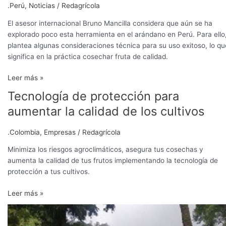
el
.Perú
,
Noticias
/
Redagrícola
uso
de
El asesor internacional Bruno Mancilla considera que aún se ha
coberturas
explorado poco esta herramienta en el arándano en Perú. Para ello
de
plantea algunas consideraciones técnica para su uso exitoso, lo qu
plástico
significa en la práctica cosechar fruta de calidad.
en
Leer más »
arándano
Tecnología de protección para
Tecnología
de
aumentar la calidad de los cultivos
protección
para
.Colombia
,
Empresas
/
Redagrícola
aumentar
la
Minimiza los riesgos agroclimáticos, asegura tus cosechas y
calidad
aumenta la calidad de tus frutos implementando la tecnología de
de
protección a tus cultivos.
los
Leer más »
cultivos
Macrotúneles:
tecnología