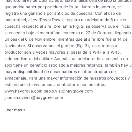
macrotúnel es de USD 35.863. Este análisis deja de lado la pérdida
que podría haber por partidura de fruta. Junto a lo anterior, se
registró una ganancia por anticipo de cosecha. Con el uso de
macrotúnel, el cv “Royal Dawn” registró un adelanto de 8 días en
cosecha respecto al aire libre. En la Fig. 2, se observa que el inicio
la cosecha bajo el macrotúnel comenzó el 27 de Octubre, llegando
un peak el 6 de Noviembre, mientras que al aire libre fue el 14 de
Noviembre. Si observamos el gráfico (Fig. 3), los retornos a
productor son 3 veces mayores al pasar de la W47 a la W45,
independiente del calibre. Además, un adelanto de la cosecha no
sólo tiene un beneficio asociado a mejores retornos, también hay 
mayor disponibilidad de cosechadores e infraestructura de
almacenaje. Para una mayor información de nuestros proyectos y
este estudio te invitamos a contactarte con nosotros.
www.haygrove.com pablo.vial@haygrove.com
joaquin.oviedo@haygrove.com
Leer más »