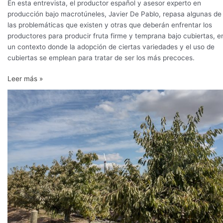
En esta entrevista, el productor español y asesor experto en
producción bajo macrotúneles, Javier De Pablo, repasa algunas de
las problemáticas que existen y otras que deberán enfrentar los
productores para producir fruta firme y temprana bajo cubiertas, e
un contexto donde la adopción de ciertas variedades y el uso de
cubiertas se emplean para tratar de ser los más precoces.
Leer más »
Cómo
sobrellevar
el
estrés
abiótico
en
frutales