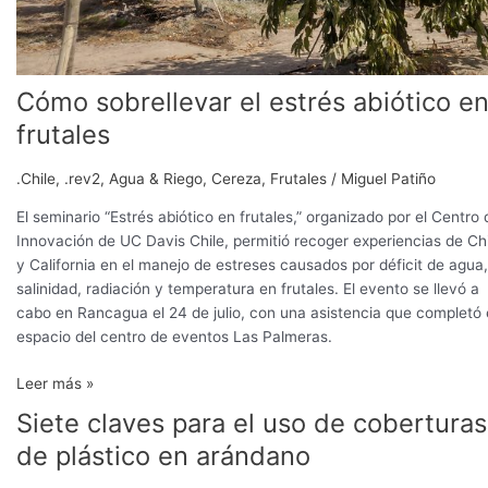
Cómo sobrellevar el estrés abiótico e
frutales
.Chile
,
.rev2
,
Agua & Riego
,
Cereza
,
Frutales
/
Miguel Patiño
El seminario “Estrés abiótico en frutales,” organizado por el Centro 
Innovación de UC Davis Chile, permitió recoger experiencias de Chi
y California en el manejo de estreses causados por déficit de agua,
salinidad, radiación y temperatura en frutales. El evento se llevó a
cabo en Rancagua el 24 de julio, con una asistencia que completó 
espacio del centro de eventos Las Palmeras.
Leer más »
Siete claves para el uso de coberturas
Siete
claves
de plástico en arándano
para