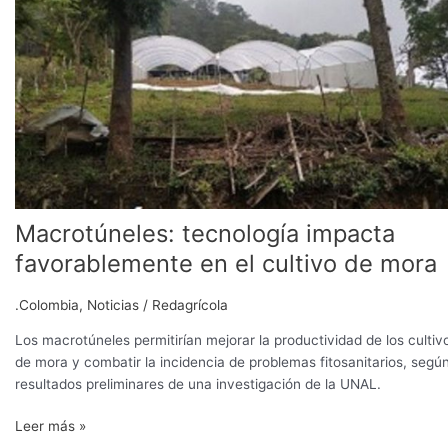
impacta
favorablemente
en
el
cultivo
de
mora
Macrotúneles: tecnología impacta
favorablemente en el cultivo de mora
.Colombia
,
Noticias
/
Redagrícola
Los macrotúneles permitirían mejorar la productividad de los cultiv
de mora y combatir la incidencia de problemas fitosanitarios, segú
resultados preliminares de una investigación de la UNAL.
Leer más »