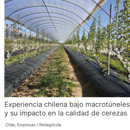
Experiencia
chilena
bajo
macrotúneles
y
su
impacto
en
la
calidad
de
cerezas
Experiencia chilena bajo macrotúneles
y su impacto en la calidad de cerezas
.Chile
,
Empresas
/
Redagrícola