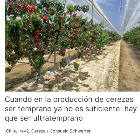
la
producción
de
cerezas
ser
temprano
ya
no
es
suficiente:
hay
que
ser
ultratemprano
Cuando en la producción de cerezas
ser temprano ya no es suficiente: hay
que ser ultratemprano
.Chile
,
.rev2
,
Cereza
/
Consuelo Schwerter