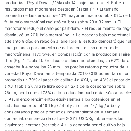
productiva “Royal Dawn” / “MaxMa 14” bajo macrotúnel. Entre los
resultados más importantes destacan (Tabla 1): • El tamaño
promedio de las cerezas fue 10% mayor en macrotúnel. • 67% de l
fruta bajo macrotúnel registró calibres sobre 28 a 32 mm. • El
macrotúnel redujo el daño por partidura. • El requerimiento de rieg
disminuyó un 20% bajo macrotúnel. • La cosecha bajo macrotúnel
adelantó 8 días en relación al aire libre. El estudio demostró que h
una ganancia por aumento de calibre con el uso correcto de
macrotúneles Haygrove, en comparación con la producción al aire
libre (Fig. 1; Tabla 2). En el caso de los macrotúneles, un 67% de la
cosecha fue sobre los 28 mm. Los precios retorno productor de la
variedad Royal Dawn en la temporada 2018-2019 aumentan en un
promedio un 79% al pasar de calibre J a XXJ, y un 43% al pasar de
a XJ. (Tabla 3). Al aire libre sólo un 27% de la cosecha fue sobre
28mm, por lo que el 73% de la producción pudo optar sólo a precio
J. Asumiendo rendimientos equivalentes a los obtenidos en el
estudio: macrotúnel 16,1 kg / árbol y aire libre 14,1 kg / árbol y
considerando precios promedios independiente de la semana
comercial, con precio de calibre G $7,7 USD/Kg, obtenemos los
siguientes ingresos (ver tabla 4.) La ganancia por el cultivo bajo