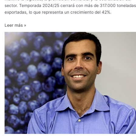
sector. Temporada 2024/25 cerrará con más de 317.000 toneladas
exportadas, lo que representa un crecimiento del 42%.
Leer más »
“Hace
diez
años
los
compradores
pedían
arándanos.
Ahora
piden
determinadas
variedades”