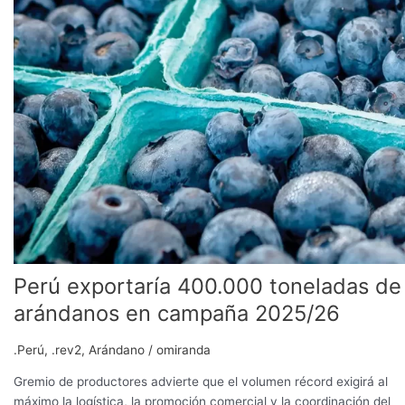
400.000
toneladas
de
arándanos
en
campaña
2025/26
Perú exportaría 400.000 toneladas de
arándanos en campaña 2025/26
.Perú
,
.rev2
,
Arándano
/
omiranda
Gremio de productores advierte que el volumen récord exigirá al
máximo la logística, la promoción comercial y la coordinación del