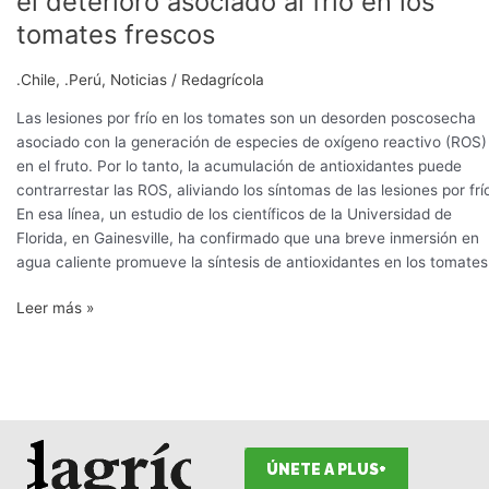
el deterioro asociado al frío en los
agua
tomates frescos
caliente
reduce
.Chile
,
.Perú
,
Noticias
/
Redagrícola
el
deterioro
Las lesiones por frío en los tomates son un desorden poscosecha
asociado
asociado con la generación de especies de oxígeno reactivo (ROS)
al
en el fruto. Por lo tanto, la acumulación de antioxidantes puede
frío
contrarrestar las ROS, aliviando los síntomas de las lesiones por frí
en
En esa línea, un estudio de los científicos de la Universidad de
los
Florida, en Gainesville, ha confirmado que una breve inmersión en
tomates
agua caliente promueve la síntesis de antioxidantes en los tomates
frescos
Leer más »
ÚNETE A PLUS+