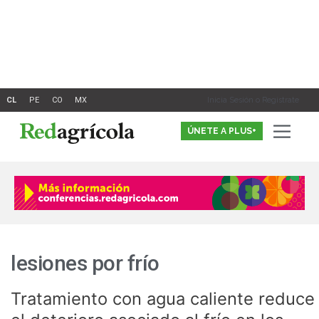
Ir
al
contenido
Inicia Sesión o Registrate
ÚNETE A PLUS+
lesiones por frío
Tratamiento con agua caliente reduce
Tratamiento
con