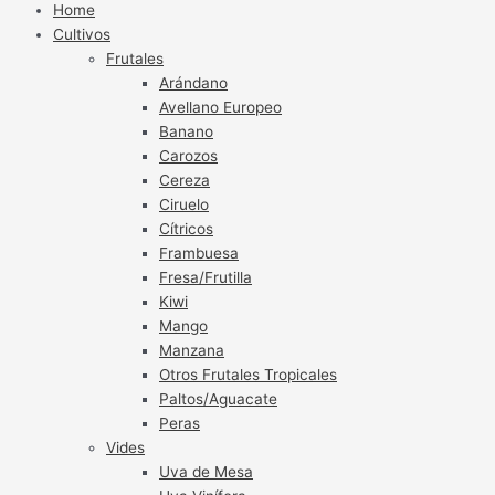
Home
Cultivos
Frutales
Arándano
Avellano Europeo
Banano
Carozos
Cereza
Ciruelo
Cítricos
Frambuesa
Fresa/Frutilla
Kiwi
Mango
Manzana
Otros Frutales Tropicales
Paltos/Aguacate
Peras
Vides
Uva de Mesa