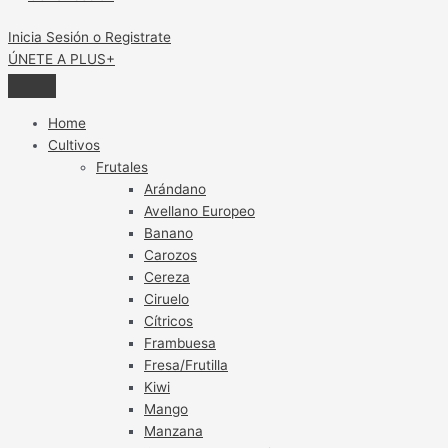
cultivo
del
Inicia Sesión o Registrate
palto
ÚNETE A PLUS+
Home
Cultivos
Frutales
Arándano
Avellano Europeo
Banano
Carozos
Cereza
Ciruelo
Cítricos
Frambuesa
Fresa/Frutilla
Kiwi
Mango
Manzana