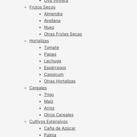
Uva Vinífera
Frutos Secos
Almendra
Avellana
Nuez
Otras Frutas Secas
Hortalizas
Tomate
Papas
Lechuga
Espárragos
Capsicum
Otras Hortalizas
Cereales
Trigo
Maíz
Arroz
Otros Cereales
Cultivos Extensivos
Caña de Azúcar
Palma