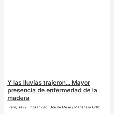
Y las lluvias trajeron… Mayor
presencia de enfermedad de la
madera
.Perú
,
.rev2
,
Fitosanidad
,
Uva de Mesa
/
Marienella Ortiz