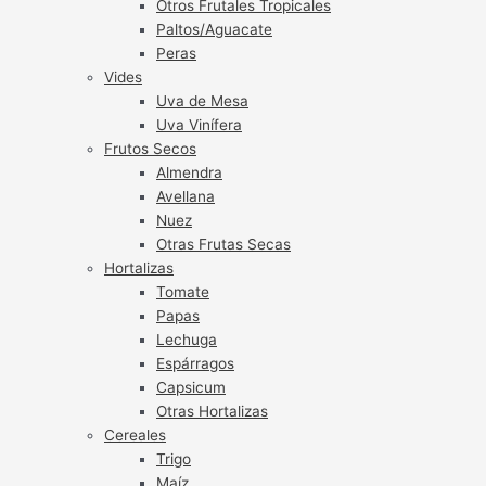
Otros Frutales Tropicales
Paltos/Aguacate
Peras
Vides
Uva de Mesa
Uva Vinífera
Frutos Secos
Almendra
Avellana
Nuez
Otras Frutas Secas
Hortalizas
Tomate
Papas
Lechuga
Espárragos
Capsicum
Otras Hortalizas
Cereales
Trigo
Maíz