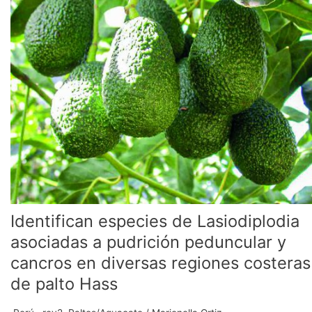
de
Lasiodiplodia
asociadas
a
pudrición
peduncular
y
cancros
en
diversas
regiones
costeras
de
palto
Identifican especies de Lasiodiplodia
Hass
asociadas a pudrición peduncular y
cancros en diversas regiones costeras
de palto Hass