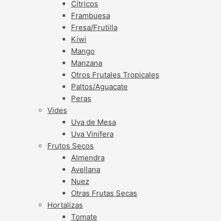
Cítricos
Frambuesa
Fresa/Frutilla
Kiwi
Mango
Manzana
Otros Frutales Tropicales
Paltos/Aguacate
Peras
Vides
Uva de Mesa
Uva Vinífera
Frutos Secos
Almendra
Avellana
Nuez
Otras Frutas Secas
Hortalizas
Tomate