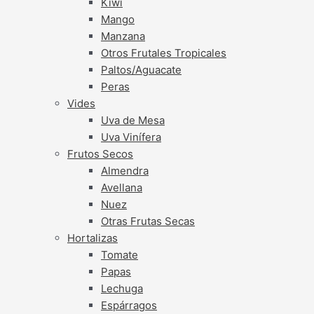
Kiwi
Mango
Manzana
Otros Frutales Tropicales
Paltos/Aguacate
Peras
Vides
Uva de Mesa
Uva Vinífera
Frutos Secos
Almendra
Avellana
Nuez
Otras Frutas Secas
Hortalizas
Tomate
Papas
Lechuga
Espárragos