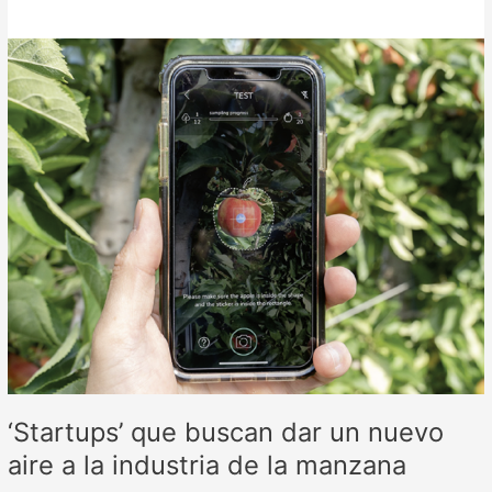
‘Startups’
que
buscan
dar
un
nuevo
aire
a
la
industria
de
la
manzana
‘Startups’ que buscan dar un nuevo
aire a la industria de la manzana