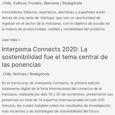
.Chile
,
Cultivos
,
Frutales
,
Manzana
/
Redagrícola
Innovadores italianos, austriacos, alemanes y españoles están
detrás de una serie de ‘startups’ que ven un oportunidad de
ingresar en el sector de la manzana, con el objetivo de ayudar en
la mejora de productividad, calidad y rentabilidad del producto.
Leer más »
Interpoma Connects 2020: La
Interpoma
Connects
sostenibilidad fue el tema central de
2020:
las ponencias
La
sostenibilidad
.Chile
,
Noticias
/
Redagrícola
fue
el
En el transcurso de Interpoma Connects, la primera edición
tema
totalmente digital de la feria internacional del comercio de la
central
manzana, realizada los días 19 y 20 de noviembre, presentaron sus
de
ponencias un total de 14 expertos internacionales en solo 420
las
minutos, las cuales trataban sobre los resultados de investigación
ponencias
más recientes y las estrategias de sostenibilidad del futuro.