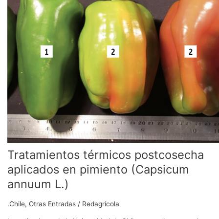
postcosecha
aplicados
en
pimiento
(Capsicum
annuum
L.)
Tratamientos térmicos postcosecha
aplicados en pimiento (Capsicum
annuum L.)
.Chile
,
Otras Entradas
/
Redagrícola