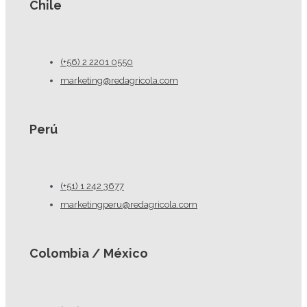
Chile
(+56) 2 2201 0550
marketing@redagricola.com
Perú
(+51) 1 242 3677
marketingperu@redagricola.com
Colombia / México