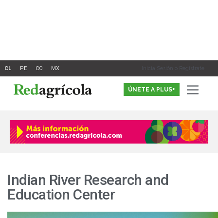
Ir
al
contenido
Inicia Sesión o Registrate
ÚNETE A PLUS+
Indian River Research and
Education Center
El