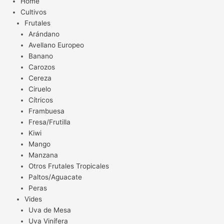
Home
Cultivos
Frutales
Arándano
Avellano Europeo
Banano
Carozos
Cereza
Ciruelo
Cítricos
Frambuesa
Fresa/Frutilla
Kiwi
Mango
Manzana
Otros Frutales Tropicales
Paltos/Aguacate
Peras
Vides
Uva de Mesa
Uva Vinífera