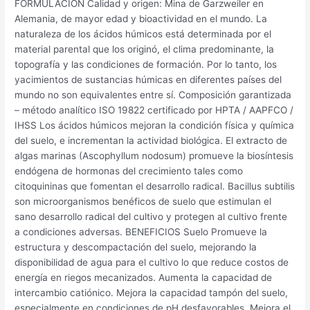
FORMULACIÓN Calidad y origen: Mina de Garzweiler en
Alemania, de mayor edad y bioactividad en el mundo. La
naturaleza de los ácidos húmicos está determinada por el
material parental que los originó, el clima predominante, la
topografía y las condiciones de formación. Por lo tanto, los
yacimientos de sustancias húmicas en diferentes países del
mundo no son equivalentes entre sí. Composición garantizada
– método analítico ISO 19822 certificado por HPTA / AAPFCO /
IHSS Los ácidos húmicos mejoran la condición física y química
del suelo, e incrementan la actividad biológica. El extracto de
algas marinas (Ascophyllum nodosum) promueve la biosíntesis
endógena de hormonas del crecimiento tales como
citoquininas que fomentan el desarrollo radical. Bacillus subtilis
son microorganismos benéficos de suelo que estimulan el
sano desarrollo radical del cultivo y protegen al cultivo frente
a condiciones adversas. BENEFICIOS Suelo Promueve la
estructura y descompactación del suelo, mejorando la
disponibilidad de agua para el cultivo lo que reduce costos de
energía en riegos mecanizados. Aumenta la capacidad de
intercambio catiónico. Mejora la capacidad tampón del suelo,
especialmente en condiciones de pH desfavorables. Mejora el