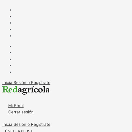
Ir
Conmoción
al
entre
contenido
científicos
por
persona
contagiada
por
hongo
que
solo
afectaba
a
frutales
Inicia Sesión o Registrate
Mi Perfil
Cerrar sesión
Inicia Sesión o Registrate
ÚNETE A PLUS+