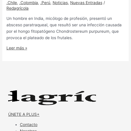
.Chile
,
.Colombia
,
.Perú
,
Noticias
,
Nuevas Entradas
/
Redagrícola
Un hombre en India, micólogo de profesión, presentó un
absceso paratraqueal, que resultó ser una infección causada
por el hongo fitopatógeno Chondrostereum purpureum, que
provoca el plateado de los frutales.
Leer más »
ÚNETE A PLUS+
Contacto