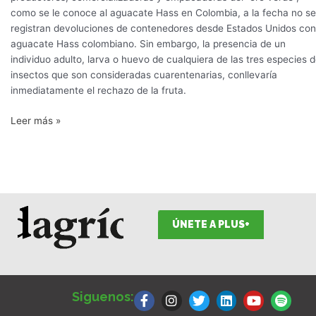
como se le conoce al aguacate Hass en Colombia, a la fecha no se
registran devoluciones de contenedores desde Estados Unidos con
aguacate Hass colombiano. Sin embargo, la presencia de un
individuo adulto, larva o huevo de cualquiera de las tres especies 
insectos que son consideradas cuarentenarias, conllevaría
inmediatamente el rechazo de la fruta.
Leer más »
ÚNETE A PLUS+
F
I
T
L
Y
S
a
n
w
i
o
p
Siguenos:
c
s
i
n
u
o