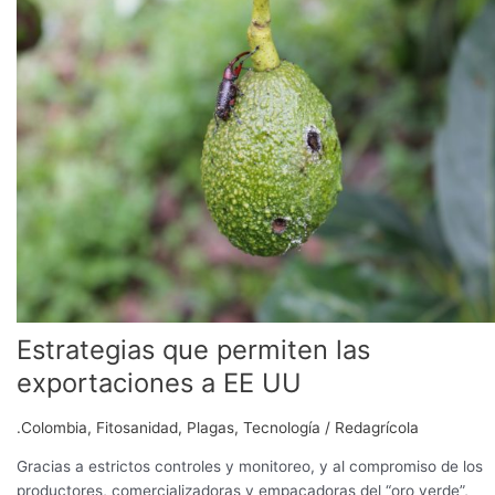
permiten
las
exportaciones
a
EE
UU
Estrategias que permiten las
exportaciones a EE UU
.Colombia
,
Fitosanidad
,
Plagas
,
Tecnología
/
Redagrícola
Gracias a estrictos controles y monitoreo, y al compromiso de los
productores, comercializadoras y empacadoras del “oro verde”,