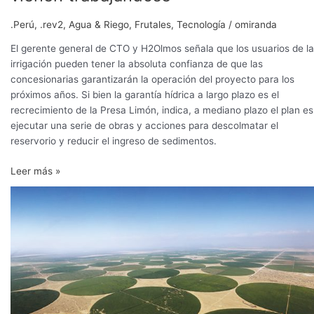
.Perú
,
.rev2
,
Agua & Riego
,
Frutales
,
Tecnología
/
omiranda
El gerente general de CTO y H2Olmos señala que los usuarios de la
irrigación pueden tener la absoluta confianza de que las
concesionarias garantizarán la operación del proyecto para los
próximos años. Si bien la garantía hídrica a largo plazo es el
recrecimiento de la Presa Limón, indica, a mediano plazo el plan es
ejecutar una serie de obras y acciones para descolmatar el
reservorio y reducir el ingreso de sedimentos.
Leer más »
Olmos:
Los
desafíos
que
implica
un
proyecto
agrícola