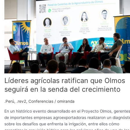
ratifican
que
Olmos
seguirá
en
la
senda
del
crecimiento
Líderes agrícolas ratifican que Olmos
seguirá en la senda del crecimiento
.Perú
,
.rev2
,
Conferencias
/
omiranda
En un histórico evento desarrollado en el Proyecto Olmos, gerente
de importantes empresas agroexportadoras realizaron un diagnóst
sobre los desafíos que enfrenta la irrigación, entre ellos cómo