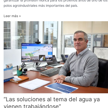
garantizar la provisión hídrica para los próximos años de uno de los
polos agroindustriales más importantes del país.
Leer más »
“Las
soluciones
al
tema
del
agua
ya
vienen
trabajándose”
“Las soluciones al tema del agua ya
vienen trabajándose”