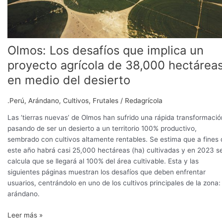
de
38,000
hectáreas
en
medio
Olmos: Los desafíos que implica un
del
proyecto agrícola de 38,000 hectárea
desierto
en medio del desierto
.Perú
,
Arándano
,
Cultivos
,
Frutales
/
Redagrícola
Las ‘tierras nuevas’ de Olmos han sufrido una rápida transformació
pasando de ser un desierto a un territorio 100% productivo,
sembrado con cultivos altamente rentables. Se estima que a fines 
este año habrá casi 25,000 hectáreas (ha) cultivadas y en 2023 s
calcula que se llegará al 100% del área cultivable. Esta y las
siguientes páginas muestran los desafíos que deben enfrentar
usuarios, centrándolo en uno de los cultivos principales de la zona: 
arándano.
Leer más »