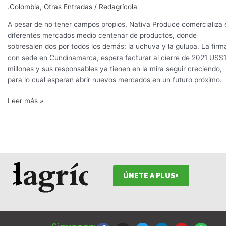
frutas
.Colombia
,
Otras Entradas
/
Redagrícola
exóticas
A pesar de no tener campos propios, Nativa Produce comercializa 
diferentes mercados medio centenar de productos, donde
sobresalen dos por todos los demás: la uchuva y la gulupa. La firm
con sede en Cundinamarca, espera facturar al cierre de 2021 US$
millones y sus responsables ya tienen en la mira seguir creciendo,
para lo cual esperan abrir nuevos mercados en un futuro próximo.
Leer más »
ÚNETE A PLUS+
F
I
T
L
Y
S
a
n
w
i
o
p