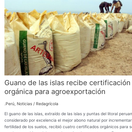
las
islas
recibe
certificación
orgánica
para
agroexportación
Guano de las islas recibe certificación
orgánica para agroexportación
.Perú
,
Noticias
/
Redagrícola
El guano de las islas, extraído de las islas y puntas del litoral perua
considerado por excelencia el mejor abono natural por incrementar
fertilidad de los suelos, recibió cuatro certificados orgánicos para s