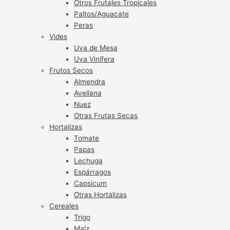
Otros Frutales Tropicales
Paltos/Aguacate
Peras
Vides
Uva de Mesa
Uva Vinífera
Frutos Secos
Almendra
Avellana
Nuez
Otras Frutas Secas
Hortalizas
Tomate
Papas
Lechuga
Espárragos
Capsicum
Otras Hortalizas
Cereales
Trigo
Maíz