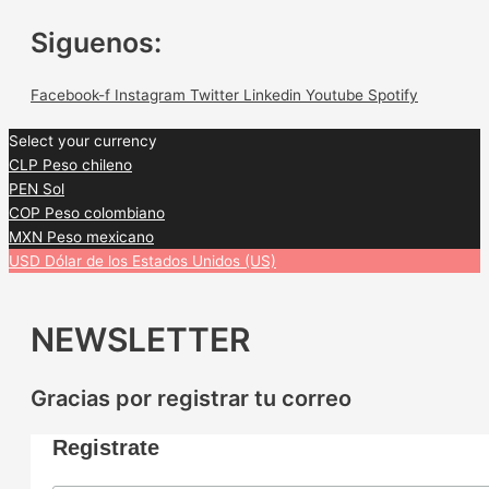
Siguenos:
Facebook-f
Instagram
Twitter
Linkedin
Youtube
Spotify
Select your currency
CLP
Peso chileno
PEN
Sol
COP
Peso colombiano
MXN
Peso mexicano
USD
Dólar de los Estados Unidos (US)
NEWSLETTER
Gracias por registrar tu correo
Registrate