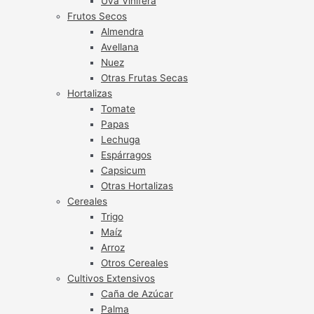
Uva Vinífera
Frutos Secos
Almendra
Avellana
Nuez
Otras Frutas Secas
Hortalizas
Tomate
Papas
Lechuga
Espárragos
Capsicum
Otras Hortalizas
Cereales
Trigo
Maíz
Arroz
Otros Cereales
Cultivos Extensivos
Caña de Azúcar
Palma