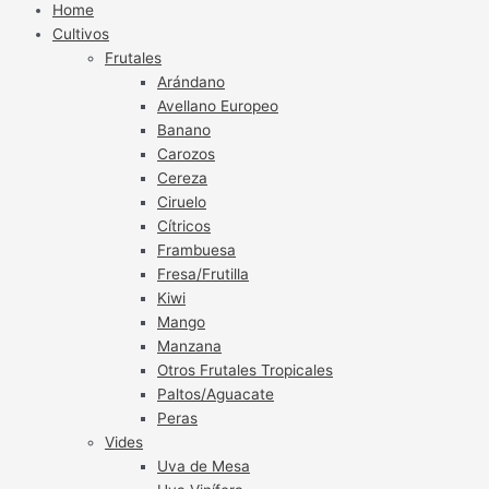
Home
Cultivos
Frutales
Arándano
Avellano Europeo
Banano
Carozos
Cereza
Ciruelo
Cítricos
Frambuesa
Fresa/Frutilla
Kiwi
Mango
Manzana
Otros Frutales Tropicales
Paltos/Aguacate
Peras
Vides
Uva de Mesa