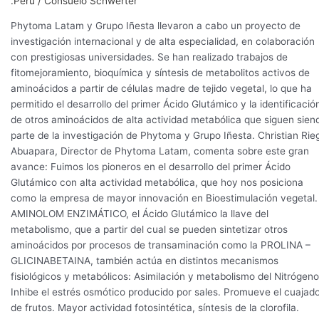
.Perú
/
Consuelo Schwerter
Phytoma Latam y Grupo Iñesta llevaron a cabo un proyecto de
investigación internacional y de alta especialidad, en colaboración
con prestigiosas universidades. Se han realizado trabajos de
fitomejoramiento, bioquímica y síntesis de metabolitos activos de
aminoácidos a partir de células madre de tejido vegetal, lo que ha
permitido el desarrollo del primer Ácido Glutámico y la identificació
de otros aminoácidos de alta actividad metabólica que siguen sien
parte de la investigación de Phytoma y Grupo Iñesta. Christian Rie
Abuapara, Director de Phytoma Latam, comenta sobre este gran
avance: Fuimos los pioneros en el desarrollo del primer Ácido
Glutámico con alta actividad metabólica, que hoy nos posiciona
como la empresa de mayor innovación en Bioestimulación vegetal.
AMINOLOM ENZIMÁTICO, el Ácido Glutámico la llave del
metabolismo, que a partir del cual se pueden sintetizar otros
aminoácidos por procesos de transaminación como la PROLINA –
GLICINABETAINA, también actúa en distintos mecanismos
fisiológicos y metabólicos: Asimilación y metabolismo del Nitrógeno
Inhibe el estrés osmótico producido por sales. Promueve el cuajad
de frutos. Mayor actividad fotosintética, síntesis de la clorofila.