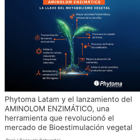
y
el
lanzamiento
del
AMINOLOM
ENZIMÁTICO,
una
herramienta
que
revolucionó
el
mercado
de
Bioestimulación
Phytoma Latam y el lanzamiento del
vegetal
AMINOLOM ENZIMÁTICO, una
herramienta que revolucionó el
mercado de Bioestimulación vegetal