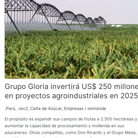
invertirá
US$
250
millones
en
proyectos
agroindustriales
en
2025
Grupo Gloria invertirá US$ 250 millon
en proyectos agroindustriales en 2025
.Perú
,
.rev2
,
Caña de Azúcar
,
Empresas
/
omiranda
El propósito es expandir sus campos de frutas a 2.500 hectáreas y
aumentar la capacidad de procesamiento y molienda en sus
azucareras. Otras compañías, como Don Ricardo y el Grupo Meza,