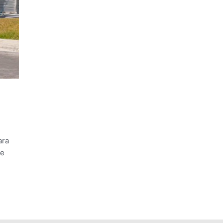
ara
ue