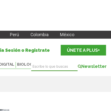
Perú
Colombia
México
cia Sesión o Registrate
ÚNETE A PLUS+
DIGITAL
BIOLOGICALS
Newsletter