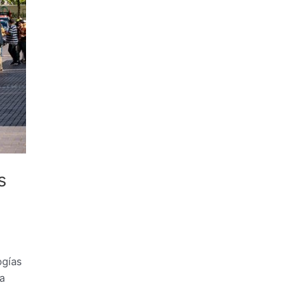
s
ogías
a