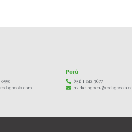
Perú
1 0550
(+51) 1 242 3677
redagricola.com
marketingperu@redagricola.