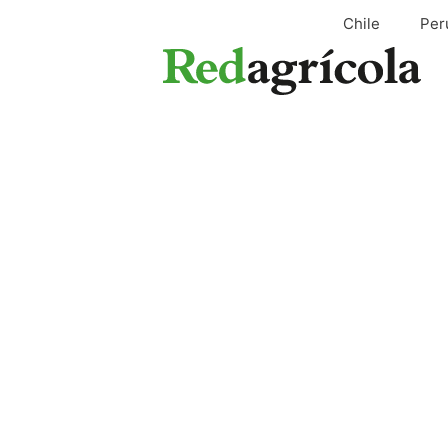
Ir
Chile
Per
al
contenido