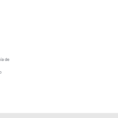
ñía de
o