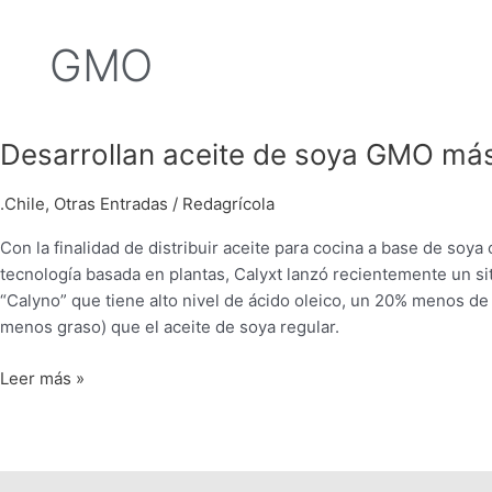
GMO
Desarrollan
Desarrollan aceite de soya GMO más
aceite
de
.Chile
,
Otras Entradas
/
Redagrícola
soya
Con la finalidad de distribuir aceite para cocina a base de soy
GMO
tecnología basada en plantas, Calyxt lanzó recientemente un si
más
“Calyno” que tiene alto nivel de ácido oleico, un 20% menos d
saludable
menos graso) que el aceite de soya regular.
Leer más »