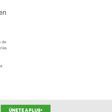
 en
s de
rias
te
ÚNETE A PLUS+