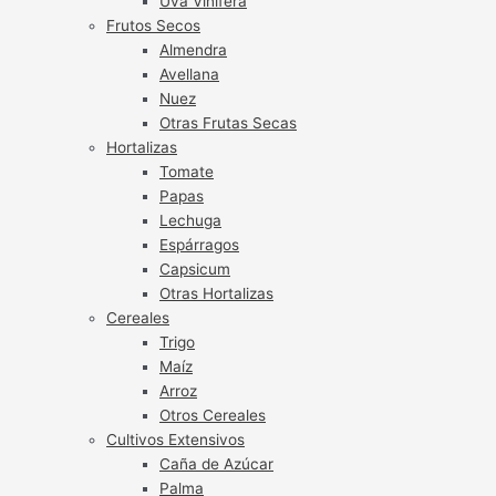
Uva Vinífera
Frutos Secos
Almendra
Avellana
Nuez
Otras Frutas Secas
Hortalizas
Tomate
Papas
Lechuga
Espárragos
Capsicum
Otras Hortalizas
Cereales
Trigo
Maíz
Arroz
Otros Cereales
Cultivos Extensivos
Caña de Azúcar
Palma