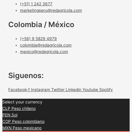
(+51) 1 242 3677
marketingperu@redagricola.com
Colombia / México
(+56) 9 5829 4979
colombia@redagricola.com
mexico@redagricola.com
Siguenos:
Facebook-f
Instagram
Twitter
Linkedin
Youtube
Spotify
Select your currency
CLP
Peso chileno
PEN
Sol
COP
Peso colombiano
MXN
Peso mexicano