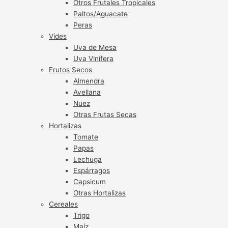
Otros Frutales Tropicales
Paltos/Aguacate
Peras
Vides
Uva de Mesa
Uva Vinífera
Frutos Secos
Almendra
Avellana
Nuez
Otras Frutas Secas
Hortalizas
Tomate
Papas
Lechuga
Espárragos
Capsicum
Otras Hortalizas
Cereales
Trigo
Maíz