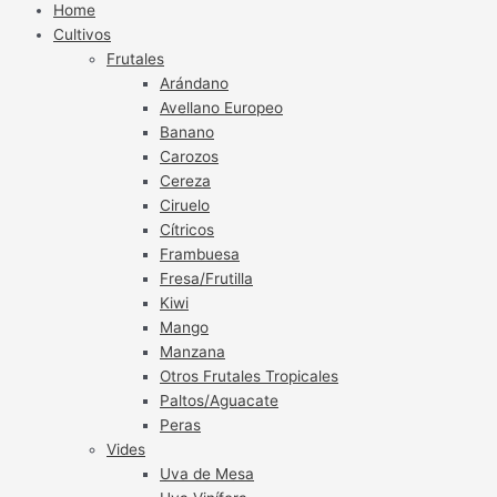
Home
Cultivos
Frutales
Arándano
Avellano Europeo
Banano
Carozos
Cereza
Ciruelo
Cítricos
Frambuesa
Fresa/Frutilla
Kiwi
Mango
Manzana
Otros Frutales Tropicales
Paltos/Aguacate
Peras
Vides
Uva de Mesa