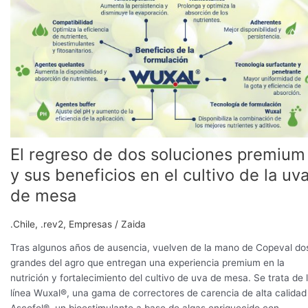
de
dos
soluciones
premium
y
sus
beneficios
en
el
cultivo
El regreso de dos soluciones premium
de
y sus beneficios en el cultivo de la uv
la
uva
de mesa
de
mesa
.Chile
,
.rev2
,
Empresas
/
Zaida
Tras algunos años de ausencia, vuelven de la mano de Copeval do
grandes del agro que entregan una experiencia premium en la
nutrición y fortalecimiento del cultivo de uva de mesa. Se trata de 
línea Wuxal®, una gama de correctores de carencia de alta calidad