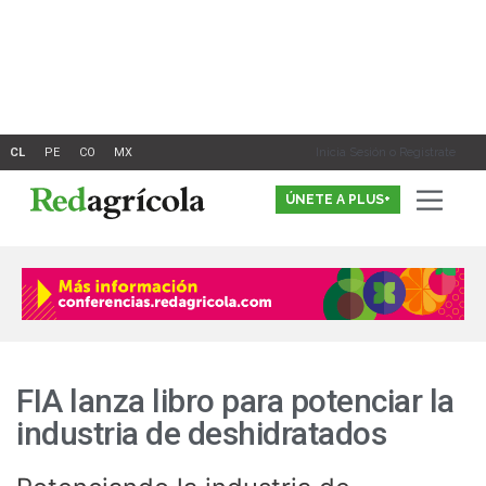
Ir
al
contenido
Inicia Sesión o Registrate
ÚNETE A PLUS+
FIA lanza libro para potenciar la
industria de deshidratados
Potenciando