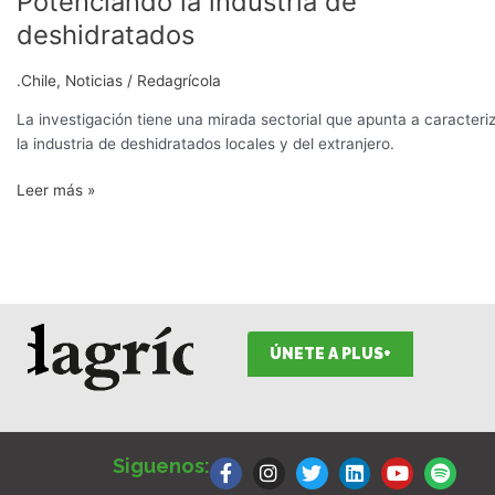
Potenciando la industria de
la
deshidratados
industria
de
.Chile
,
Noticias
/
Redagrícola
deshidratados
La investigación tiene una mirada sectorial que apunta a caracteri
la industria de deshidratados locales y del extranjero.
Leer más »
ÚNETE A PLUS+
F
I
T
L
Y
S
a
n
w
i
o
p
Siguenos:
c
s
i
n
u
o