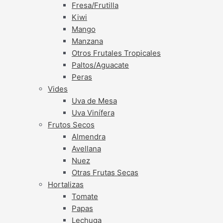
Fresa/Frutilla
Kiwi
Mango
Manzana
Otros Frutales Tropicales
Paltos/Aguacate
Peras
Vides
Uva de Mesa
Uva Vinífera
Frutos Secos
Almendra
Avellana
Nuez
Otras Frutas Secas
Hortalizas
Tomate
Papas
Lechuga