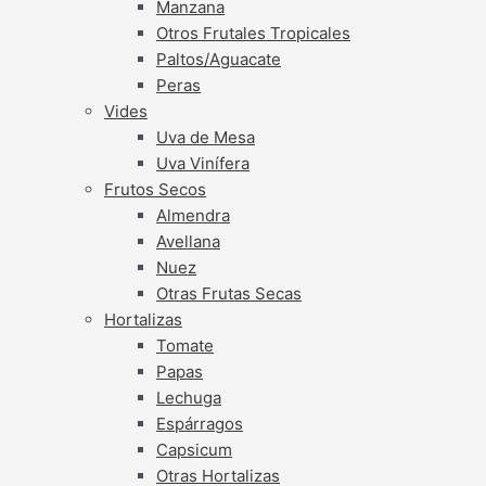
Manzana
Otros Frutales Tropicales
Paltos/Aguacate
Peras
Vides
Uva de Mesa
Uva Vinífera
Frutos Secos
Almendra
Avellana
Nuez
Otras Frutas Secas
Hortalizas
Tomate
Papas
Lechuga
Espárragos
Capsicum
Otras Hortalizas