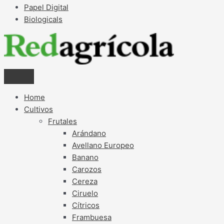
Papel Digital
Biologicals
Home
Cultivos
Frutales
Arándano
Avellano Europeo
Banano
Carozos
Cereza
Ciruelo
Cítricos
Frambuesa