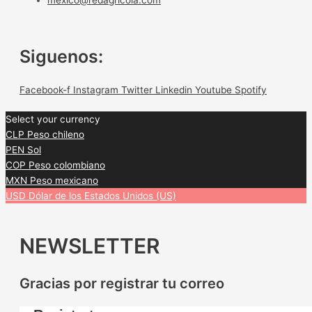
Siguenos:
Facebook-f
Instagram
Twitter
Linkedin
Youtube
Spotify
Select your currency
CLP
Peso chileno
PEN
Sol
COP
Peso colombiano
MXN
Peso mexicano
USD
Dólar de los Estados Unidos (US)
NEWSLETTER
Gracias por registrar tu correo