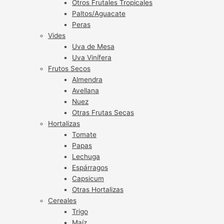
Otros Frutales Tropicales
Paltos/Aguacate
Peras
Vides
Uva de Mesa
Uva Vinífera
Frutos Secos
Almendra
Avellana
Nuez
Otras Frutas Secas
Hortalizas
Tomate
Papas
Lechuga
Espárragos
Capsicum
Otras Hortalizas
Cereales
Trigo
Maíz