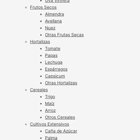
Uva Vinífera
Frutos Secos
Almendra
Avellana
Nuez
Otras Frutas Secas
Hortalizas
Tomate
Papas
Lechuga
Espárragos
Capsicum
Otras Hortalizas
Cereales
Trigo
Maíz
Arroz
Otros Cereales
Cultivos Extensivos
Caña de Azúcar
Palma