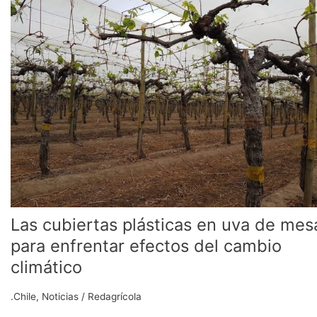
plásticas
en
uva
de
mesa
para
enfrentar
efectos
del
cambio
climático
Las cubiertas plásticas en uva de mes
para enfrentar efectos del cambio
climático
.Chile
,
Noticias
/
Redagrícola