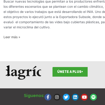
Buscar nuevas tecnologías que permitan a los productores enfrent
los diferentes escenarios que se plantean con el cambio climático,
el objetivo de varios trabajos que está desarrollando el INIA. Uno d
estos proyectos lo ejecutó junto a la Exportadora Subsole, donde s
evaluó el comportamiento de las vides bajo cubiertas plásticas, pa
variar el microclima del cultivo.
Leer más »
ÚNETE A PLUS+
F
I
T
L
Y
S
a
n
w
i
o
p
Siguenos:
c
s
i
n
u
o
e
t
t
k
t
t