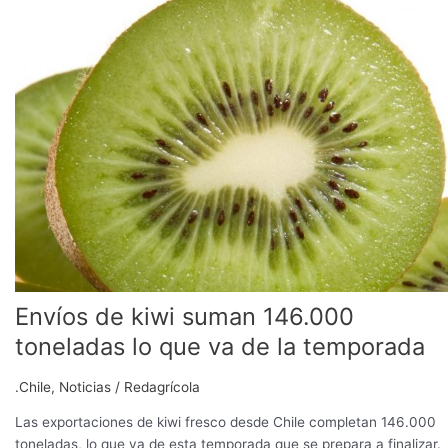
kiwi
suman
146.000
toneladas
lo
que
va
de
la
temporada
Envíos de kiwi suman 146.000
toneladas lo que va de la temporada
.Chile
,
Noticias
/
Redagrícola
Las exportaciones de kiwi fresco desde Chile completan 146.000
toneladas, lo que va de esta temporada que se prepara a finalizar.