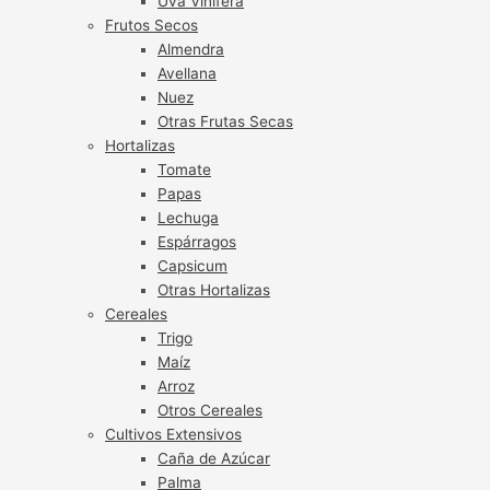
Uva Vinífera
Frutos Secos
Almendra
Avellana
Nuez
Otras Frutas Secas
Hortalizas
Tomate
Papas
Lechuga
Espárragos
Capsicum
Otras Hortalizas
Cereales
Trigo
Maíz
Arroz
Otros Cereales
Cultivos Extensivos
Caña de Azúcar
Palma