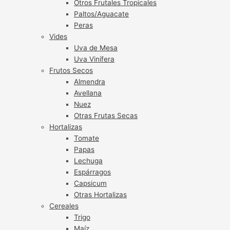
Otros Frutales Tropicales
Paltos/Aguacate
Peras
Vides
Uva de Mesa
Uva Vinífera
Frutos Secos
Almendra
Avellana
Nuez
Otras Frutas Secas
Hortalizas
Tomate
Papas
Lechuga
Espárragos
Capsicum
Otras Hortalizas
Cereales
Trigo
Maíz