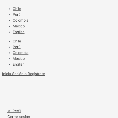
Ir
La
al
5ta
Chile
contenido
ExpoCiruelas
Perú
calienta
Colombia
motores
México
English
Chile
Perú
Colombia
México
English
Inicia Sesión o Registrate
Mi Perfil
Cerrar sesión