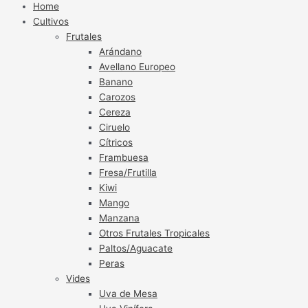
Home
Cultivos
Frutales
Arándano
Avellano Europeo
Banano
Carozos
Cereza
Ciruelo
Cítricos
Frambuesa
Fresa/Frutilla
Kiwi
Mango
Manzana
Otros Frutales Tropicales
Paltos/Aguacate
Peras
Vides
Uva de Mesa