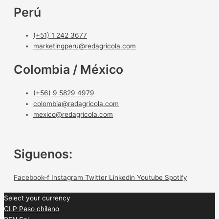
Perú
(+51) 1 242 3677
marketingperu@redagricola.com
Colombia / México
(+56) 9 5829 4979
colombia@redagricola.com
mexico@redagricola.com
Siguenos:
Facebook-f
Instagram
Twitter
Linkedin
Youtube
Spotify
Select your currency
CLP
Peso chileno