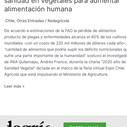
sanidad en vegetales para aumentar
de
alimentación humana
incrementar
sanidad
.Chile
,
Otras Entradas
/
Redagrícola
en
vegetales
De acuerdo a estimaciones de la FAO la pérdida de alimentos
para
producto de plagas y enfermedades alcanza el 40% de los cultivos
aumentar
mundiales -con un costo de 220 mil millones de dólares cada año-,
alimentación
“cantidad de alimentos que podría suplir los déficits nutricionales q
humana
sufre una parte importante de la humanidad” sostuvo el investigad
de INIA Quilamapu, Andrés France, durante la charla “2020 año de 
Sanidad Vegetal” dictada en el marco de la feria virtual Expo Chile
Agrícola que está impulsando el Ministerio de Agricultura.
Leer más »