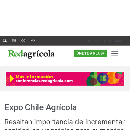
Ir
al
contenido
Inicia Sesión o Registrate
ÚNETE A PLUS+
Expo Chile Agrícola
Resaltan importancia de incrementar
Resaltan
importancia