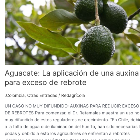
aplicación
de
una
auxina
para
exceso
de
rebrote
Aguacate: La aplicación de una auxina
para exceso de rebrote
.Colombia
,
Otras Entradas
/
Redagrícola
UN CASO NO MUY DIFUNDIDO: AUXINAS PARA REDUCIR EXCESO
DE REBROTES Para comenzar, el Dr. Retamales muestra un uso no
muy difundido de estos reguladores de crecimiento. “En Chile, debi
a la falta de agua o de iluminación del huerto, han sido necesarias 
podas y debido a esto los agricultores se enfrentan a rebrotes