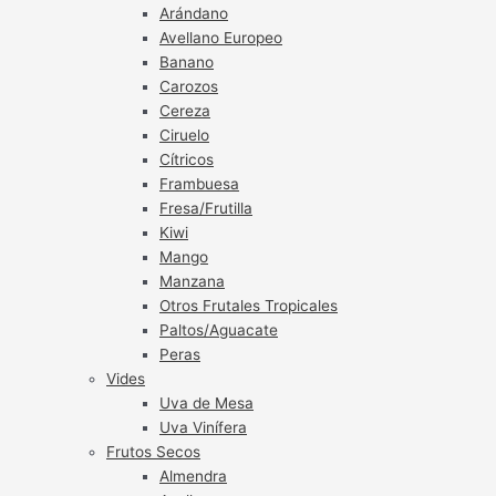
Arándano
Avellano Europeo
Banano
Carozos
Cereza
Ciruelo
Cítricos
Frambuesa
Fresa/Frutilla
Kiwi
Mango
Manzana
Otros Frutales Tropicales
Paltos/Aguacate
Peras
Vides
Uva de Mesa
Uva Vinífera
Frutos Secos
Almendra