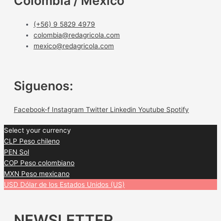
Colombia / México
(+56) 9 5829 4979
colombia@redagricola.com
mexico@redagricola.com
Siguenos:
Facebook-f
Instagram
Twitter
Linkedin
Youtube
Spotify
Select your currency
CLP
Peso chileno
PEN
Sol
COP
Peso colombiano
MXN
Peso mexicano
USD
Dólar de los Estados Unidos (US)
NEWSLETTER