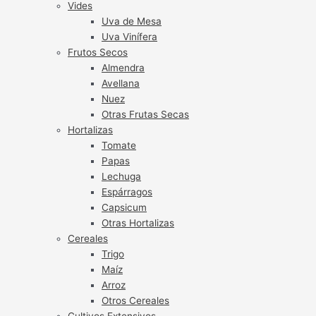
Vides
Uva de Mesa
Uva Vinífera
Frutos Secos
Almendra
Avellana
Nuez
Otras Frutas Secas
Hortalizas
Tomate
Papas
Lechuga
Espárragos
Capsicum
Otras Hortalizas
Cereales
Trigo
Maíz
Arroz
Otros Cereales
Cultivos Extensivos