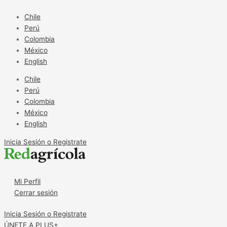
Ir
Ministerio
al
de
Chile
contenido
Agricultura
Perú
presenta
Colombia
plataforma
México
con
English
recomendaciones
Chile
frente
Perú
a
Colombia
eventos
México
meteorológicos
English
Inicia Sesión o Registrate
Mi Perfil
Cerrar sesión
Inicia Sesión o Registrate
ÚNETE A PLUS+