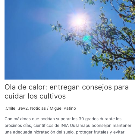
calor:
entregan
consejos
para
cuidar
los
cultivos
Ola de calor: entregan consejos para
cuidar los cultivos
.Chile
,
.rev2
,
Noticias
/
Miguel Patiño
Con máximas que podrían superar los 30 grados durante los
próximos días, científicos de INIA Quilamapu aconsejan mantener
una adecuada hidratación del suelo, proteger frutales y evitar