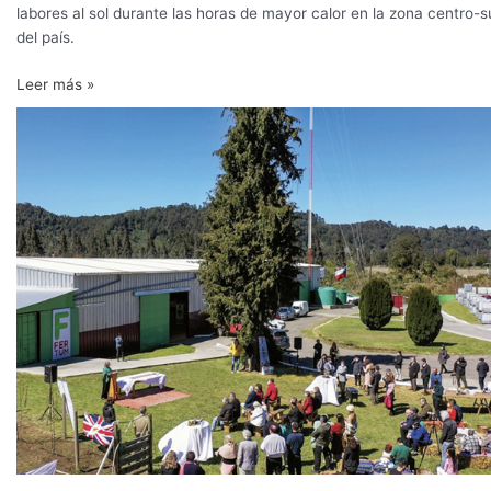
labores al sol durante las horas de mayor calor en la zona centro-s
del país.
Leer más »
Algas
de
la
Patagonia
al
servicio
de
una
agricultura
mundial
sustentable