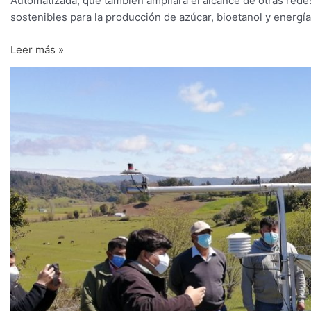
Automatizada, que también ampliará el alcance de otras rede
sostenibles para la producción de azúcar, bioetanol y energía
Leer más »
Primera
estación
meteorológica
suministrará
información
climática
en
la
provincia
de
Arauco