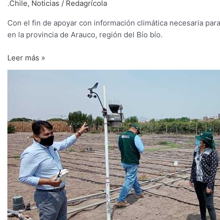
.Chile
,
Noticias
/
Redagrícola
Con el fin de apoyar con información climática necesaria para
en la provincia de Arauco, región del Bío bío.
Leer más »
Instalan
tres
estaciones
meteorológicas
para
mejorar
calidad
de
cultivos