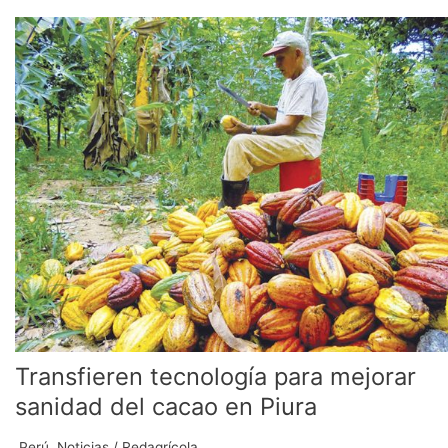
Transfieren
tecnología
para
mejorar
sanidad
del
cacao
en
Piura
Transfieren tecnología para mejorar
sanidad del cacao en Piura
.Perú
,
Noticias
/
Redagrícola