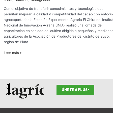
Con el objetivo de transferir conocimientos y tecnologías que
permitan mejorar la calidad y competitividad del cacao con enfoqu
agroexportador la Estación Experimental Agraria El Chira del Institu
Nacional de Innovación Agraria (INIA) realizó una jornada de
capacitación en sanidad del cultivo dirigido a pequeños y mediano
agricultores de la Asociación de Productores del distrito de Suyo,
región de Piura.
Leer más »
ÚNETE A PLUS+
F
I
T
L
Y
S