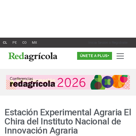
Ir
al
contenido
Inicia Sesión o Registrate
ÚNETE A PLUS+
Estación Experimental Agraria El
Chira del Instituto Nacional de
Innovación Agraria