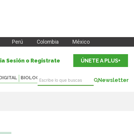
Perú
Colombia
México
cia Sesión o Registrate
ÚNETE A PLUS+
DIGITAL
BIOLOGICALS
Newsletter